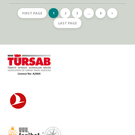
FIRST PAGE
1
2
3
…
8
>
LAST PAGE