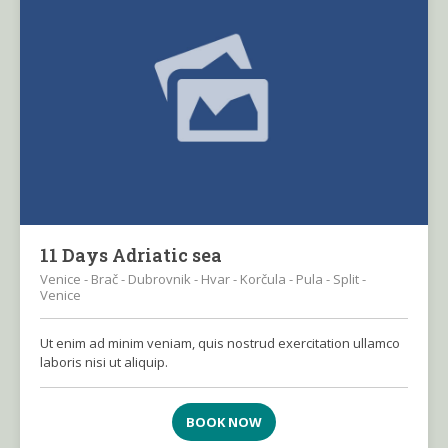
11 Days Adriatic sea
Venice - Brač - Dubrovnik - Hvar - Korčula - Pula - Split -
Venice
Ut enim ad minim veniam, quis nostrud exercitation ullamco
laboris nisi ut aliquip.
BOOK NOW