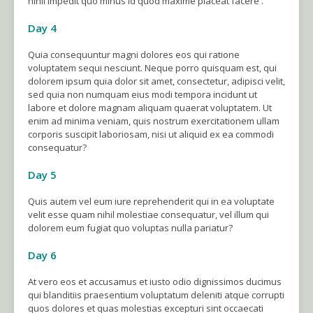
nihil impedit quo minus id quod maxime placeat facere .
Day 4
Quia consequuntur magni dolores eos qui ratione
voluptatem sequi nesciunt. Neque porro quisquam est, qui
dolorem ipsum quia dolor sit amet, consectetur, adipisci velit,
sed quia non numquam eius modi tempora incidunt ut
labore et dolore magnam aliquam quaerat voluptatem. Ut
enim ad minima veniam, quis nostrum exercitationem ullam
corporis suscipit laboriosam, nisi ut aliquid ex ea commodi
consequatur?
Day 5
Quis autem vel eum iure reprehenderit qui in ea voluptate
velit esse quam nihil molestiae consequatur, vel illum qui
dolorem eum fugiat quo voluptas nulla pariatur?
Day 6
At vero eos et accusamus et iusto odio dignissimos ducimus
qui blanditiis praesentium voluptatum deleniti atque corrupti
quos dolores et quas molestias excepturi sint occaecati