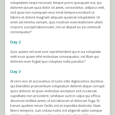
voluptatem sequi nesciunt. Neque porro quisquam est, qui
dolorem ipsum quia dolor sit amet, consectetur, adipisci velit,
sed quia non numquam eius modi tempora incidunt ut
labore et dolore magnam aliquam quaerat voluptatem. Ut
enim ad minima veniam, quis nostrum exercitationem ullam
corporis suscipit laboriosam, nisi ut aliquid ex ea commodi
consequatur?
Day 2
Quis autem vel eum iure reprehenderit qui in ea voluptate
velit esse quam nihil molestiae consequatur, vel illum qui
dolorem eum fugiat quo voluptas nulla pariatur?
Day 3
At vero eos et accusamus et iusto odio dignissimos ducimus
qui blanditiis praesentium voluptatum deleniti atque corrupti
quos dolores et quas molestias excepturi sint occaecati
cupiditate non provident, similique sunt in culpa qui officia
deserunt mollitia animi, id est laborum et dolorum fuga. Et
harum quidem rerum facilis est et expedita distinctio. Nam
libero tempore, cum soluta nobis est eligendi optio cumque