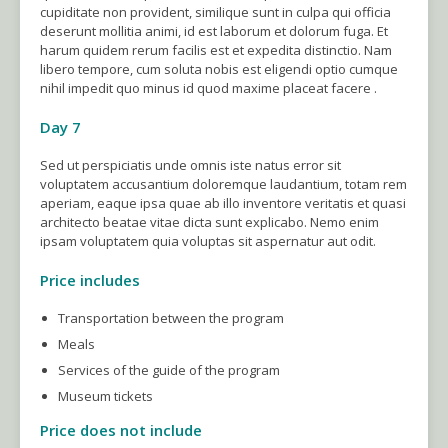
cupiditate non provident, similique sunt in culpa qui officia
deserunt mollitia animi, id est laborum et dolorum fuga. Et
harum quidem rerum facilis est et expedita distinctio. Nam
libero tempore, cum soluta nobis est eligendi optio cumque
nihil impedit quo minus id quod maxime placeat facere .
Day 7
Sed ut perspiciatis unde omnis iste natus error sit
voluptatem accusantium doloremque laudantium, totam rem
aperiam, eaque ipsa quae ab illo inventore veritatis et quasi
architecto beatae vitae dicta sunt explicabo. Nemo enim
ipsam voluptatem quia voluptas sit aspernatur aut odit.
Price includes
Transportation between the program
Meals
Services of the guide of the program
Museum tickets
Price does not include