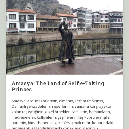
Amasya: The Land of Selfie-Taking
Princes
Amasya; Kral mezarlarının, elmanın, Ferhat ile Şirin’in,
Osmanlı şehzadelerinin eserlerinin, zamana karşı ayakta
kalan taş işçiliğinin güzel örnekleri camilerin, hamamların,
medreselerin, külliyelerin, çeşmelerin, taş köprülerin şifa
hanenin, bimarhanenin, gece Yeşilırmak nehri kenarındaki
rengarenk ışıklandırılmış eski konakların, nehrin iki