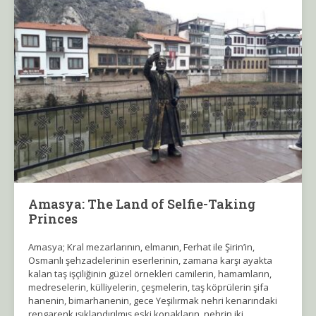
Amasya: The Land of Selfie-Taking
Princes
Amasya; Kral mezarlarının, elmanın, Ferhat ile Şirin’in,
Osmanlı şehzadelerinin eserlerinin, zamana karşı ayakta
kalan taş işçiliğinin güzel örnekleri camilerin, hamamların,
medreselerin, külliyelerin, çeşmelerin, taş köprülerin şifa
hanenin, bimarhanenin, gece Yeşilırmak nehri kenarındaki
rengarenk ışıklandırılmış eski konakların, nehrin iki