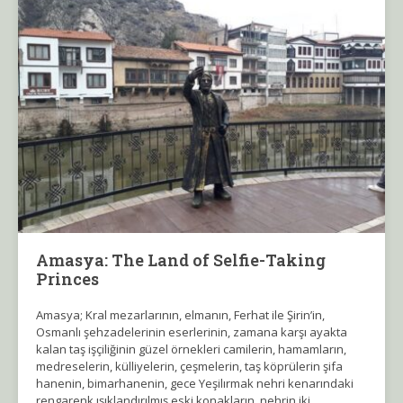
Amasya: The Land of Selfie-Taking
Princes
Amasya; Kral mezarlarının, elmanın, Ferhat ile Şirin’in,
Osmanlı şehzadelerinin eserlerinin, zamana karşı ayakta
kalan taş işçiliğinin güzel örnekleri camilerin, hamamların,
medreselerin, külliyelerin, çeşmelerin, taş köprülerin şifa
hanenin, bimarhanenin, gece Yeşilırmak nehri kenarındaki
rengarenk ışıklandırılmış eski konakların, nehrin iki